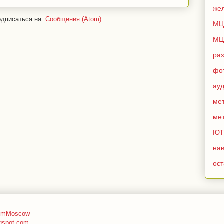
же
дписаться на:
Сообщения (Atom)
МЦ
МЦ
ра
фо
ау
мет
мет
ЮТ
нав
ос
romMoscow
gspot.com