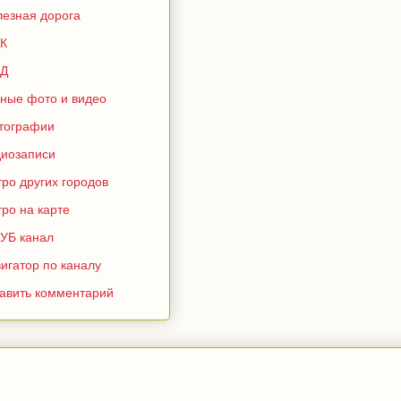
лезная дорога
К
Д
зные фото и видео
тографии
диозаписи
ро других городов
ро на карте
УБ канал
игатор по каналу
тавить комментарий