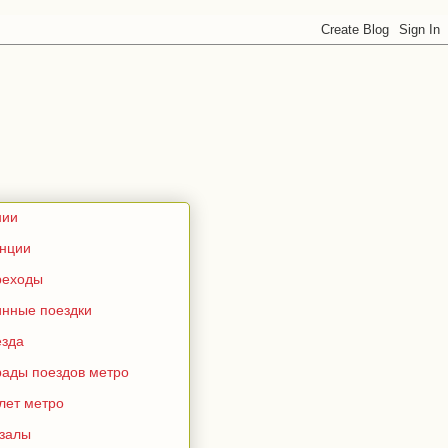
нии
анции
реходы
инные поездки
езда
рады поездов метро
лет метро
кзалы