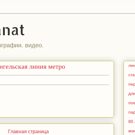
anat
ографии. видео.
нгельская линия метро
ли
ст
пе
дл
по
па
80 
во
Главная страница