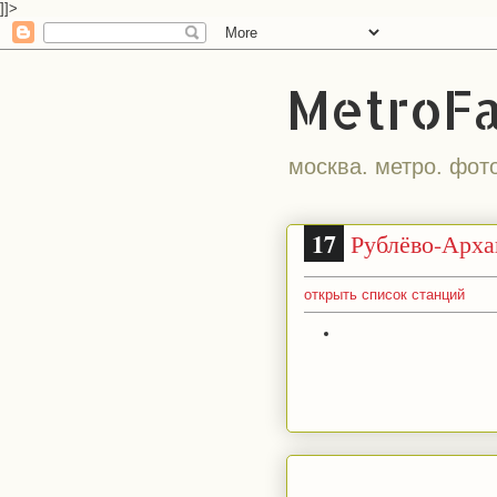
]]>
MetroF
москва. метро. фот
17
Рублёво-Арха
открыть список станций