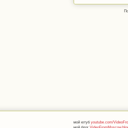
По
мой ютуб
youtube.com/VideoF
мой блог
VideoFromMoscow.blo