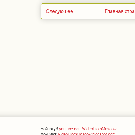
Следующее
Главная стр
мой ютуб
youtube.com/VideoFromMoscow
мой блог
VideoFromMoscow.blogspot.com