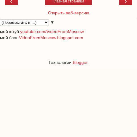
‹
›
Главная страница
Открыть веб-версию
▼
мой ютуб
youtube.com/VideoFromMoscow
мой блог
VideoFromMoscow.blogspot.com
Технологии
Blogger
.