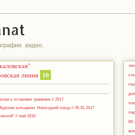
anat
ографии. видео.
каловская"
ли
10
овская линия
ст
пе
дл
ская к остановке трамваев // 2017
по
Курская кольцевая. Новогодний поезд // 05.01.2017
па
овской" // май 2016
80 
во