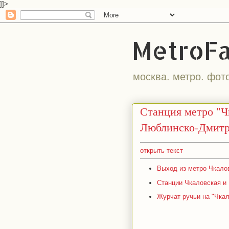
]]>
MetroF
москва. метро. фот
Станция метро "Ч
Люблинско-Дмитр
открыть текст
Выход из метро Чкалов
Станции Чкаловская и 
Журчат ручьи на "Чкал