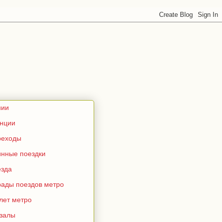
нии
анции
реходы
инные поездки
езда
рады поездов метро
лет метро
кзалы