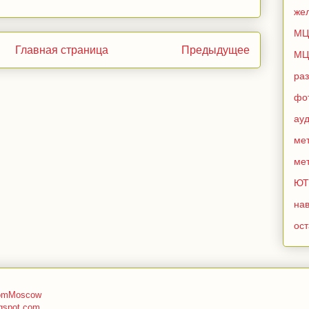
же
МЦ
Главная страница
Предыдущее
МЦ
ра
фо
ау
мет
мет
ЮТ
нав
ос
romMoscow
gspot.com