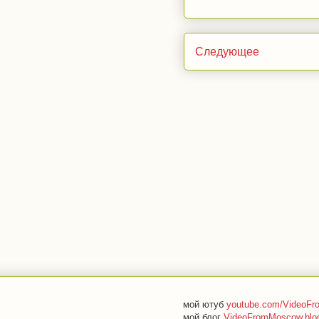
Следующее
мой ютуб
youtube.com/VideoF
мой блог
VideoFromMoscow.blo