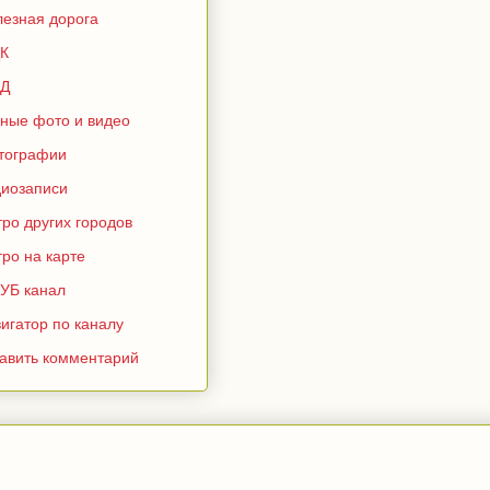
лезная дорога
К
Д
зные фото и видео
тографии
диозаписи
ро других городов
ро на карте
УБ канал
игатор по каналу
тавить комментарий