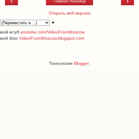
‹
›
Главная страница
Открыть веб-версию
▼
мой ютуб
youtube.com/VideoFromMoscow
мой блог
VideoFromMoscow.blogspot.com
Технологии
Blogger
.