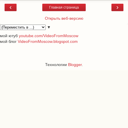
‹
›
Главная страница
Открыть веб-версию
▼
мой ютуб
youtube.com/VideoFromMoscow
мой блог
VideoFromMoscow.blogspot.com
Технологии
Blogger
.