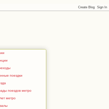
нии
анции
реходы
инные поездки
езда
рады поездов метро
лет метро
кзалы