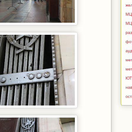
же
МЦ
МЦ
ра
фо
ау
мет
мет
ЮТ
нав
ос