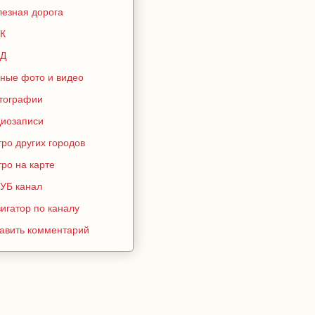
лезная дорога
К
Д
зные фото и видео
тографии
диозаписи
ро других городов
ро на карте
УБ канал
игатор по каналу
тавить комментарий