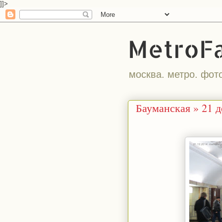
]]>
MetroF
москва. метро. фот
Бауманская » 21 д