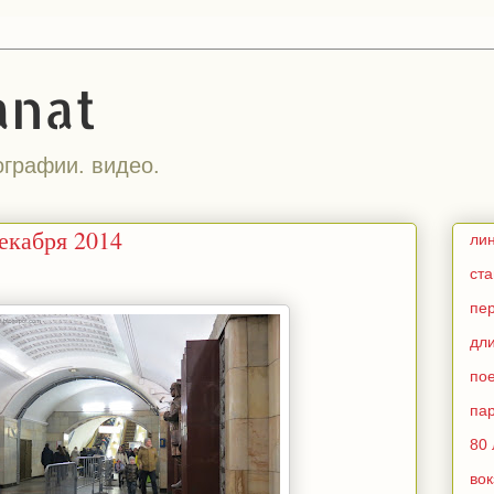
anat
ографии. видео.
екабря 2014
ли
ст
пе
дл
по
па
80 
во