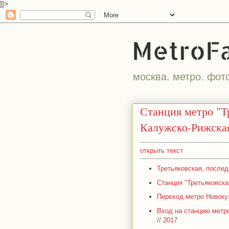
]]>
MetroF
москва. метро. фот
Станция метро "Т
Калужско-Рижска
открыть текст
Третьяковская, последн
Станция "Третьяковская
Переход метро Новокузн
Вход на станцию метро
// 2017