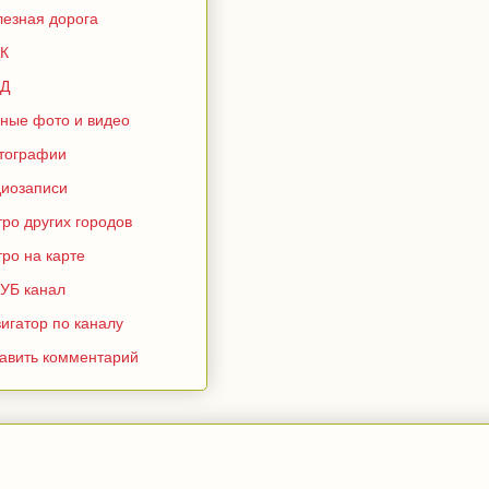
лезная дорога
К
Д
зные фото и видео
тографии
диозаписи
ро других городов
ро на карте
УБ канал
игатор по каналу
тавить комментарий