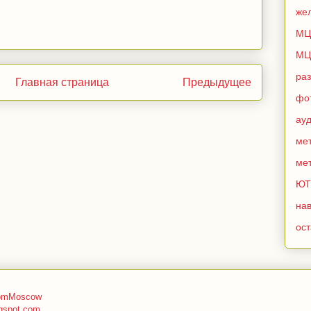
же
МЦ
МЦ
ра
Главная страница
Предыдущее
фо
ау
мет
мет
ЮТ
нав
ос
romMoscow
gspot.com