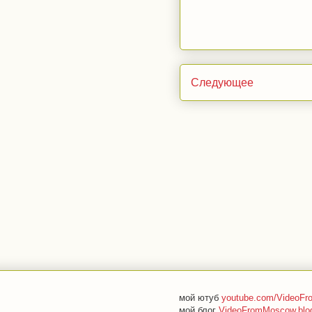
Следующее
мой ютуб
youtube.com/VideoF
мой блог
VideoFromMoscow.blo