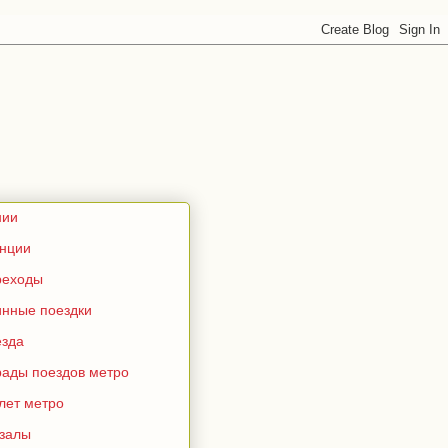
нии
анции
реходы
инные поездки
езда
рады поездов метро
лет метро
кзалы