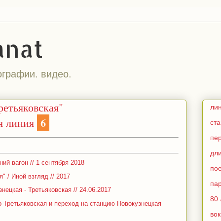
anat
ографии. видео.
ретьяковская"
ли
6
я линия
ст
пе
дл
ий вагон // 1 сентября 2018
по
" / Иной взгляд // 2017
па
ецкая - Третьяковская // 24.06.2017
80 
 Третьяковская и переход на станцию Новокузнецкая
во