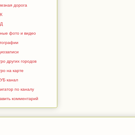
лезная дорога
К
Д
зные фото и видео
тографии
диозаписи
ро других городов
ро на карте
УБ канал
игатор по каналу
тавить комментарий