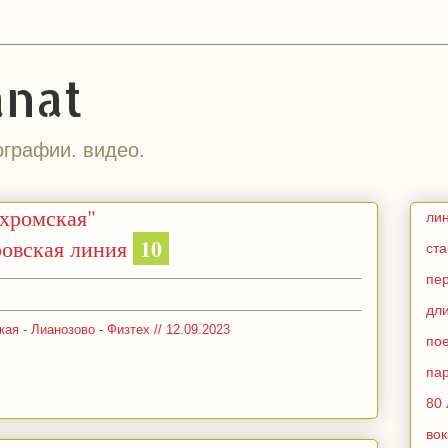
anat
ографии. видео.
хромская"
ли
10
овская линия
ст
пе
дл
я - Лианозово - Физтех // 12.09.2023
по
па
80 
во