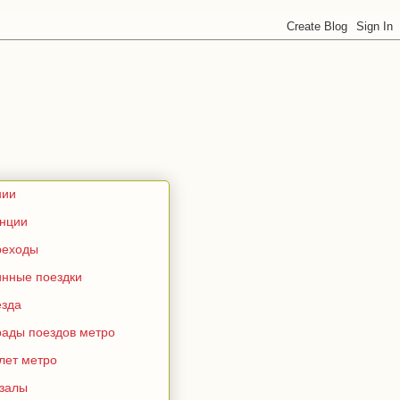
нии
анции
реходы
инные поездки
езда
рады поездов метро
лет метро
кзалы