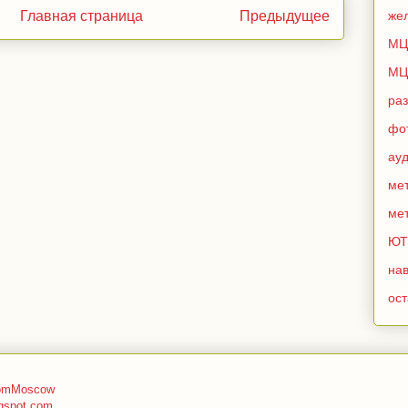
Главная страница
Предыдущее
же
МЦ
МЦ
ра
фо
ау
мет
мет
ЮТ
нав
ос
romMoscow
gspot.com