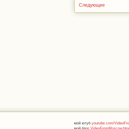
Следующее
мой ютуб
youtube.com/VideoF
мой блог
VideoFromMoscow.blo