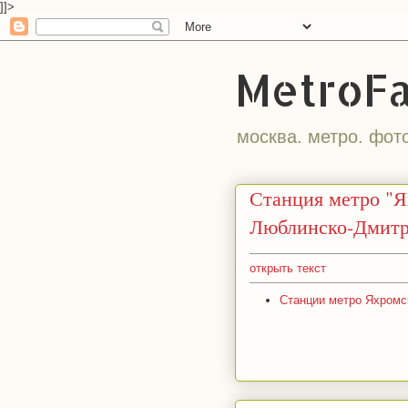
]]>
MetroF
москва. метро. фот
Станция метро "Я
Люблинско-Дмитр
открыть текст
Станции метро Яхромска