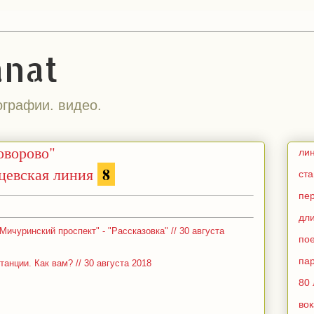
anat
ографии. видео.
оворово"
ли
8
цевская линия
ст
пе
дл
ичуринский проспект" - "Рассказовка" // 30 августа
по
па
танции. Как вам? // 30 августа 2018
80 
во