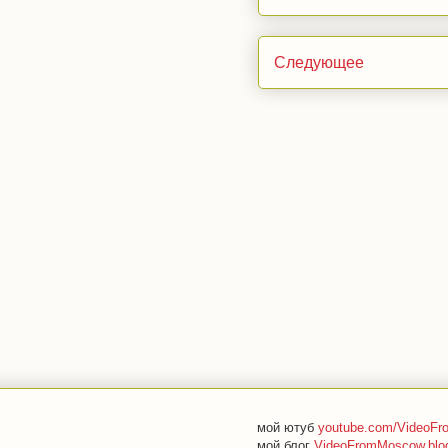
Следующее
мой ютуб
youtube.com/VideoF
мой блог
VideoFromMoscow.blo