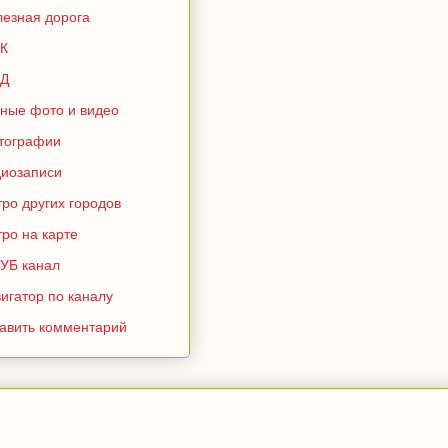
лезная дорога
К
Д
зные фото и видео
тографии
диозаписи
ро других городов
ро на карте
УБ канал
игатор по каналу
тавить комментарий