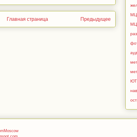
же
МЦ
Главная страница
Предыдущее
МЦ
ра
фо
ау
мет
мет
ЮТ
нав
ос
romMoscow
gspot.com