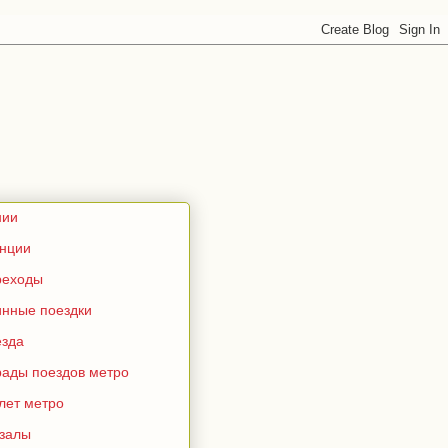
нии
анции
реходы
инные поездки
езда
рады поездов метро
лет метро
кзалы