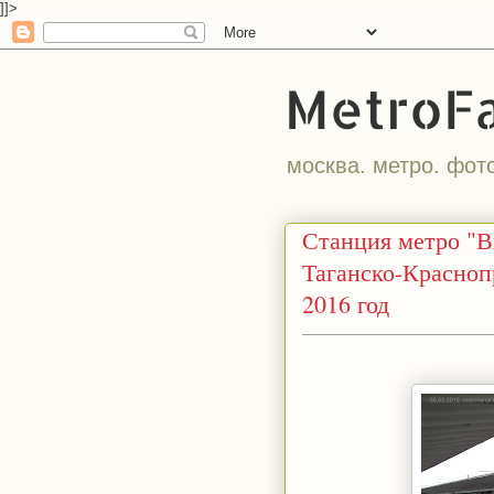
]]>
MetroF
москва. метро. фот
Станция метро "
Таганско-Красноп
2016 год