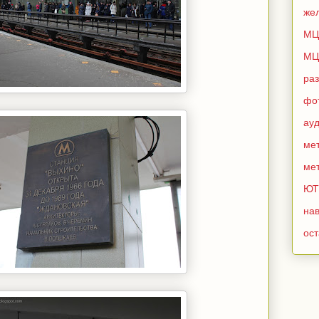
же
МЦ
МЦ
ра
фо
ау
мет
мет
ЮТ
нав
ос