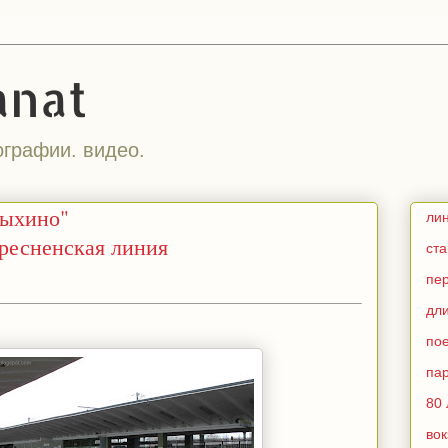
anat
ографии. видео.
Выхино"
ли
ресненская линия
ст
пе
дл
по
па
80 
во