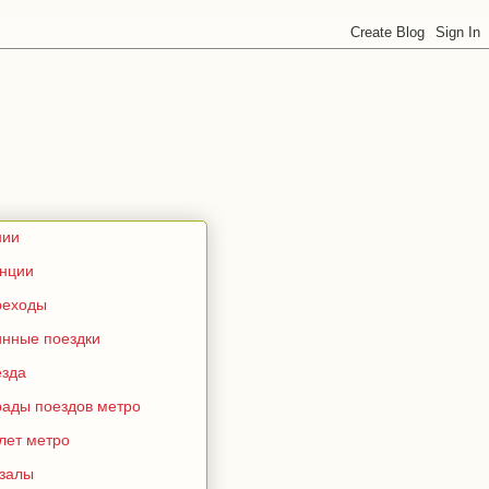
нии
анции
реходы
инные поездки
езда
рады поездов метро
лет метро
кзалы