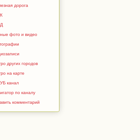
лезная дорога
К
Д
зные фото и видео
тографии
диозаписи
ро других городов
ро на карте
УБ канал
игатор по каналу
тавить комментарий