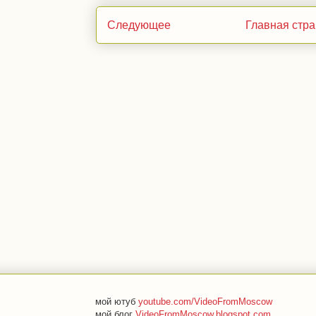
Следующее
Главная стр
мой ютуб
youtube.com/VideoFromMoscow
мой блог
VideoFromMoscow.blogspot.com