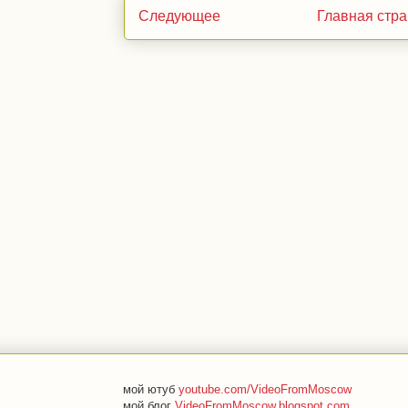
Следующее
Главная стр
мой ютуб
youtube.com/VideoFromMoscow
мой блог
VideoFromMoscow.blogspot.com