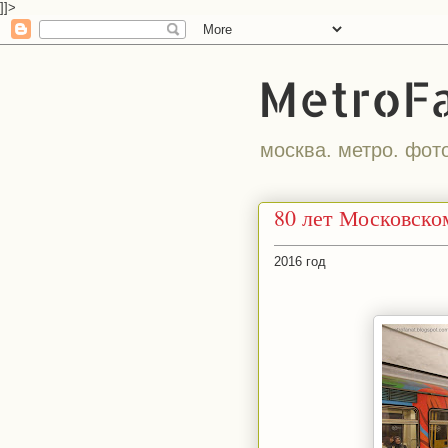
]]>
MetroF
москва. метро. фот
80 лет Московско
2016 год