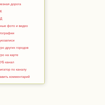
лезная дорога
К
Д
зные фото и видео
тографии
диозаписи
ро других городов
ро на карте
УБ канал
игатор по каналу
тавить комментарий