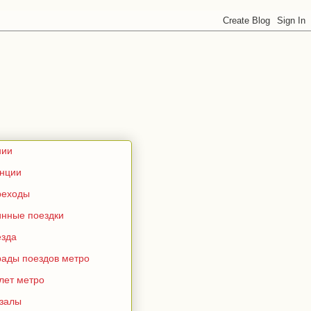
нии
анции
реходы
инные поездки
езда
рады поездов метро
лет метро
кзалы