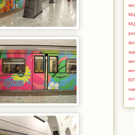
же
МЦ
МЦ
ра
фо
ау
мет
мет
ЮТ
нав
ос