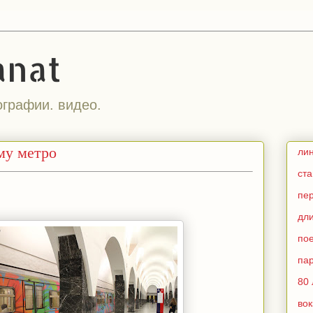
anat
ографии. видео.
му метро
ли
ст
пе
дл
по
па
80 
во