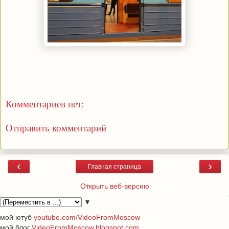
Комментариев нет:
Отправить комментарий
‹
›
Главная страница
Открыть веб-версию
▼
мой ютуб
youtube.com/VideoFromMoscow
мой блог
VideoFromMoscow.blogspot.com