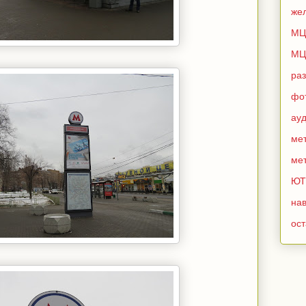
же
МЦ
МЦ
ра
фо
ау
мет
мет
ЮТ
нав
ос