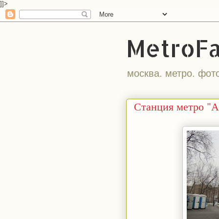
]]>
MetroF
москва. метро. фот
Станция метро "Ав