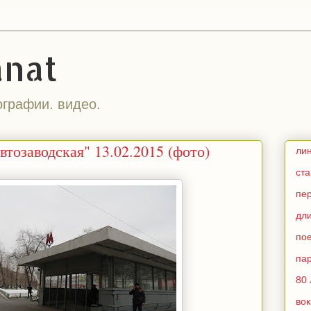
anat
ографии. видео.
тозаводская" 13.02.2015 (фото)
ли
ст
пе
дл
по
па
80 
во