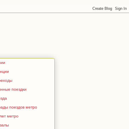
нии
анции
реходы
инные поездки
езда
рады поездов метро
лет метро
кзалы