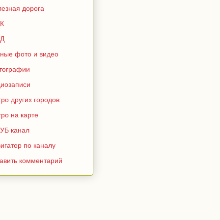
лезная дорога
К
Д
зные фото и видео
тографии
диозаписи
ро других городов
ро на карте
УБ канал
игатор по каналу
тавить комментарий