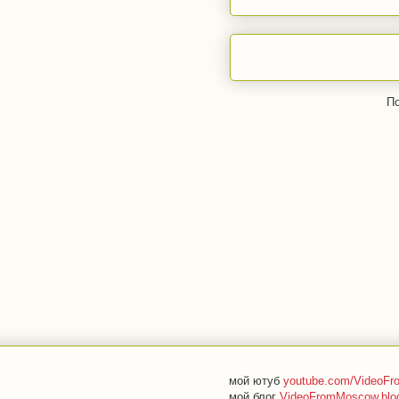
По
мой ютуб
youtube.com/VideoF
мой блог
VideoFromMoscow.blo