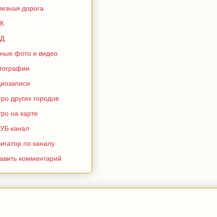
лезная дорога
К
Д
зные фото и видео
тографии
диозаписи
ро других городов
ро на карте
УБ канал
игатор по каналу
тавить комментарий