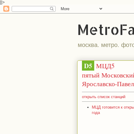
]]>
MetroF
москва. метро. фот
D5
МЦД5
пятый Московски
Ярославско-Паве
открыть список станций
МЦД готовится к откры
года