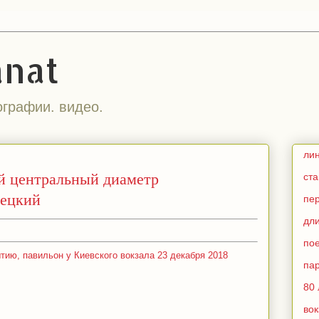
anat
ографии. видео.
ли
й центральный диаметр
ст
лецкий
пе
дл
по
тию, павильон у Киевского вокзала 23 декабря 2018
па
80 
во