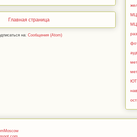
же
МЦ
Главная страница
МЦ
ра
дписаться на:
Сообщения (Atom)
фо
ау
мет
мет
ЮТ
нав
ос
romMoscow
gspot.com