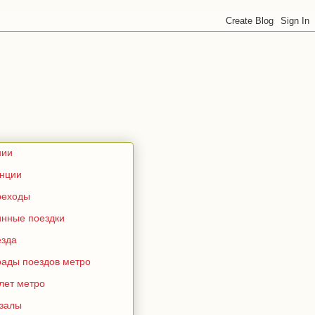
нии
анции
реходы
инные поездки
езда
рады поездов метро
лет метро
кзалы