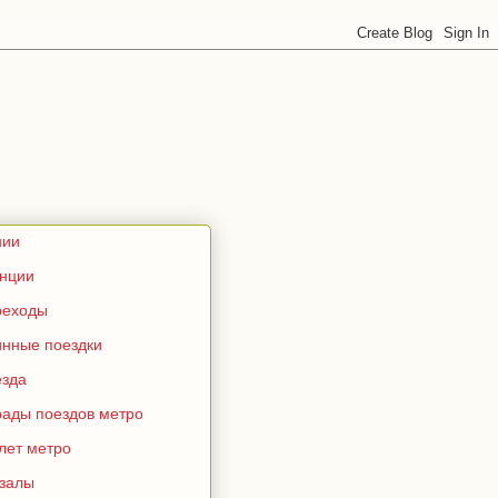
нии
анции
реходы
инные поездки
езда
рады поездов метро
лет метро
кзалы