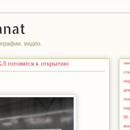
anat
ографии. видео.
Л готовятся к открытию
ли
ст
пе
дл
по
па
80 
во