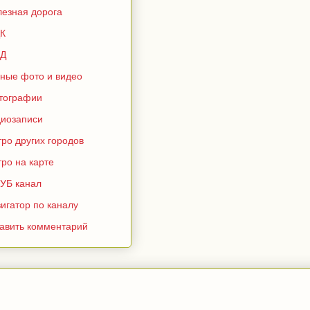
лезная дорога
К
Д
зные фото и видео
тографии
диозаписи
ро других городов
ро на карте
УБ канал
игатор по каналу
тавить комментарий