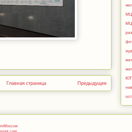
же
МЦ
МЦ
ра
фо
ау
мет
мет
ЮТ
Главная страница
Предыдущее
нав
ос
romMoscow
gspot.com