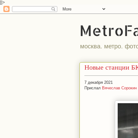
]]>
MetroF
москва. метро. фот
Новые станции БК
7 декабря 2021
Прислал
Вячеслав Сорокин