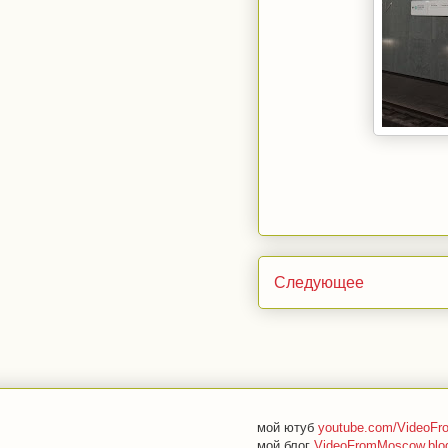
Следующее
мой ютуб
youtube.com/VideoF
мой блог
VideoFromMoscow.blo