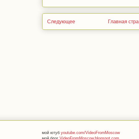
Следующее
Главная стр
мой ютуб
youtube.com/VideoFromMoscow
мой блог
VideoFromMoscow.blogspot.com