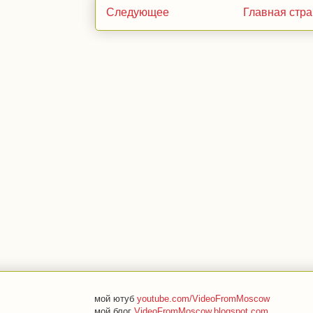
Следующее
Главная стр
мой ютуб
youtube.com/VideoFromMoscow
мой блог
VideoFromMoscow.blogspot.com