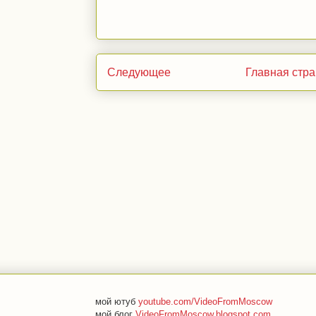
Следующее
Главная стр
мой ютуб
youtube.com/VideoFromMoscow
мой блог
VideoFromMoscow.blogspot.com