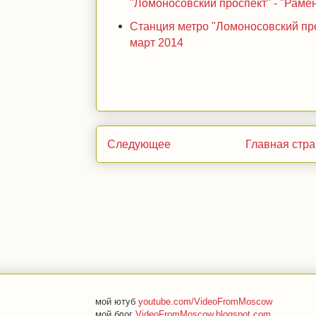
"Ломоносовский проспект" - "Раменк
Станция метро "Ломоносовский прос
март 2014
Следующее
Главная стр
мой ютуб
youtube.com/VideoFromMoscow
мой блог
VideoFromMoscow.blogspot.com