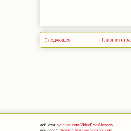
Следующее
Главная стр
мой ютуб
youtube.com/VideoFromMoscow
мой блог
VideoFromMoscow.blogspot.com