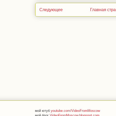
Следующее
Главная стр
мой ютуб
youtube.com/VideoFromMoscow
мой блог
VideoFromMoscow.blogspot.com