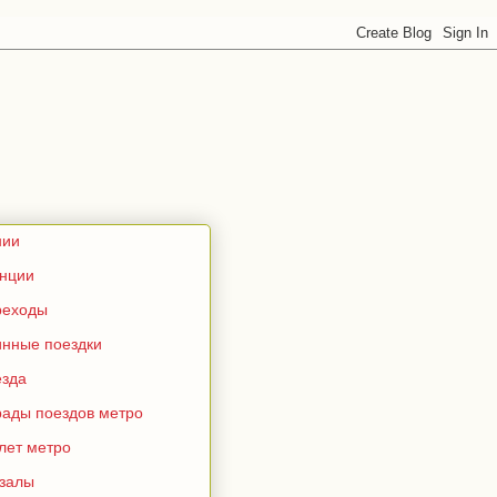
нии
анции
реходы
инные поездки
езда
рады поездов метро
лет метро
кзалы