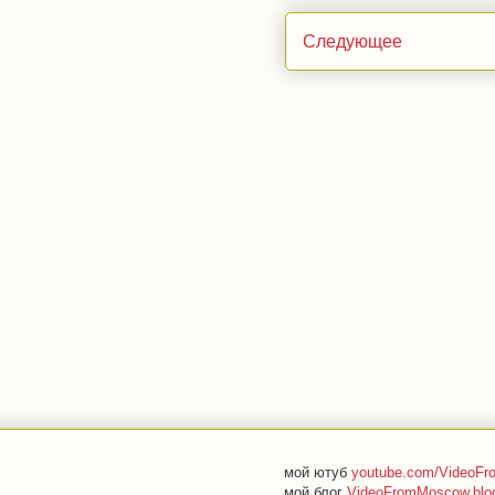
Следующее
мой ютуб
youtube.com/VideoF
мой блог
VideoFromMoscow.blo