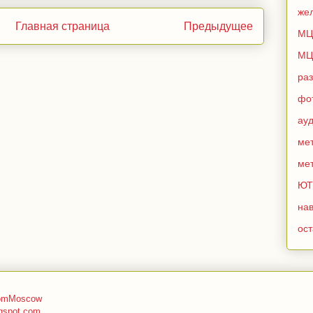
же
Главная страница
Предыдущее
МЦ
МЦ
ра
фо
ау
мет
мет
ЮТ
нав
ос
romMoscow
gspot.com