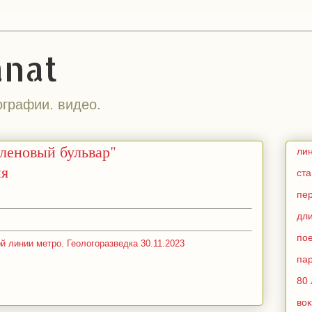
anat
ографии. видео.
леновый бульвар"
ли
ия
ст
пе
дл
по
 линии метро. Геологоразведка 30.11.2023
па
80 
во