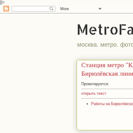
]]>
MetroF
москва. метро. фот
Станция метро "К
Бирюлёвская лин
Проектируется.
открыть текст
Работы на Бирюлёвской