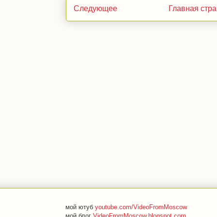
Следующее
Главная стр
мой ютуб
youtube.com/VideoFromMoscow
мой блог
VideoFromMoscow.blogspot.com