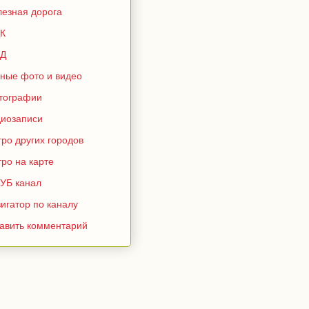
лезная дорога
К
Д
зные фото и видео
тографии
диозаписи
ро других городов
ро на карте
УБ канал
игатор по каналу
тавить комментарий