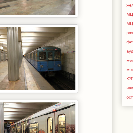
же
МЦ
МЦ
ра
фо
ау
мет
мет
ЮТ
нав
ос