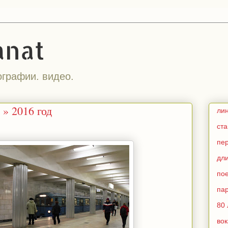
anat
ографии. видео.
» 2016 год
ли
ст
пе
дл
по
па
80 
во