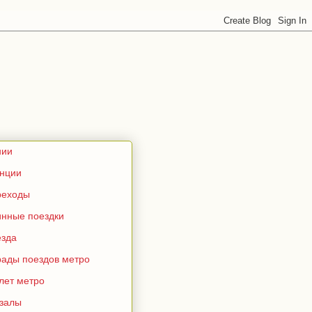
нии
анции
реходы
инные поездки
езда
рады поездов метро
лет метро
кзалы