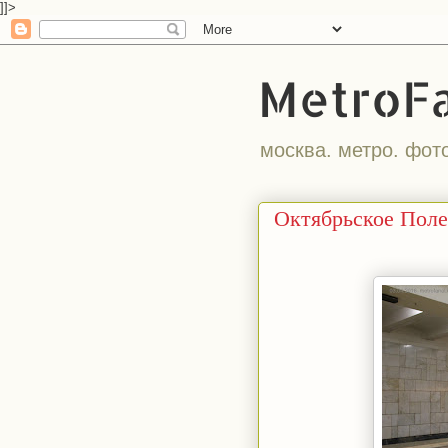
]]>
MetroF
москва. метро. фот
Октябрьское Поле 