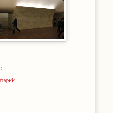
:
нтарий