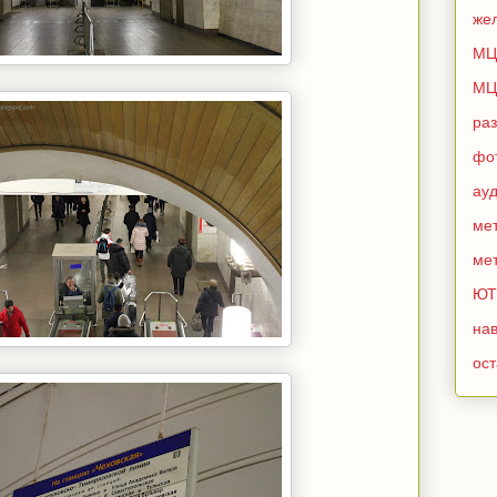
же
МЦ
МЦ
ра
фо
ау
мет
мет
ЮТ
нав
ос