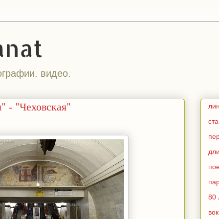
anat
ографии. видео.
" - "Чеховская"
ли
ст
пе
дл
по
па
80 
во