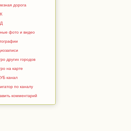
лезная дорога
К
Д
зные фото и видео
тографии
диозаписи
ро других городов
ро на карте
УБ канал
игатор по каналу
тавить комментарий