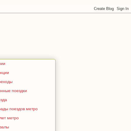
нии
анции
реходы
инные поездки
езда
рады поездов метро
лет метро
кзалы