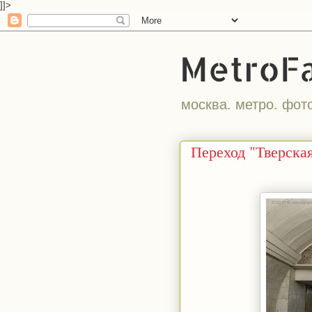
]]>
MetroF
москва. метро. фот
Переход "Тверская