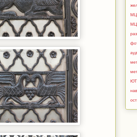
же
МЦ
МЦ
ра
фо
ау
мет
мет
ЮТ
нав
ос