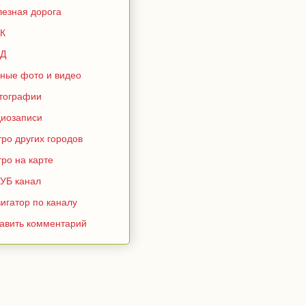
лезная дорога
К
Д
зные фото и видео
тографии
диозаписи
ро других городов
ро на карте
УБ канал
игатор по каналу
тавить комментарий