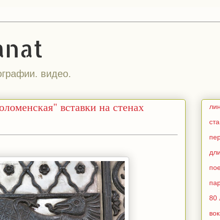
anat
ографии. видео.
оломенская" вставки на стенах
ли
ст
пе
дл
по
па
80 
во