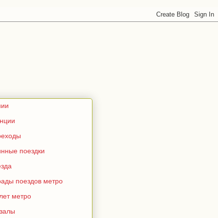
нии
анции
реходы
инные поездки
езда
рады поездов метро
лет метро
кзалы