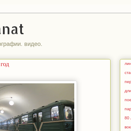
anat
ографии. видео.
 год
ли
ст
пе
дл
по
па
80 
во