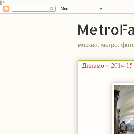
]]>
MetroF
москва. метро. фот
Динамо » 2014-15