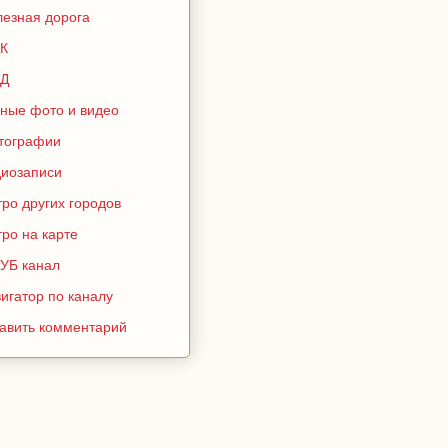
лезная дорога
К
Д
зные фото и видео
тографии
диозаписи
ро других городов
ро на карте
УБ канал
игатор по каналу
тавить комментарий