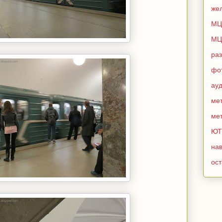
же
МЦ
МЦ
ра
фо
ау
мет
мет
ЮТ
нав
ос