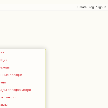
нии
анции
реходы
инные поездки
езда
рады поездов метро
лет метро
кзалы