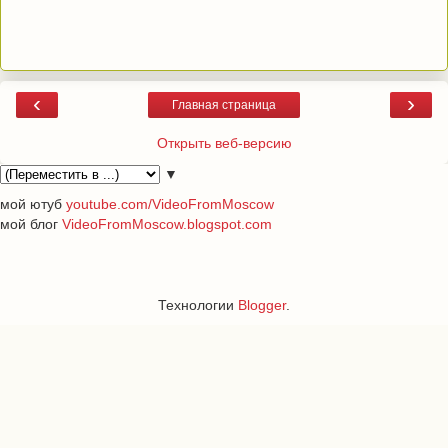
‹
›
Главная страница
Открыть веб-версию
▼
мой ютуб
youtube.com/VideoFromMoscow
мой блог
VideoFromMoscow.blogspot.com
Технологии
Blogger
.