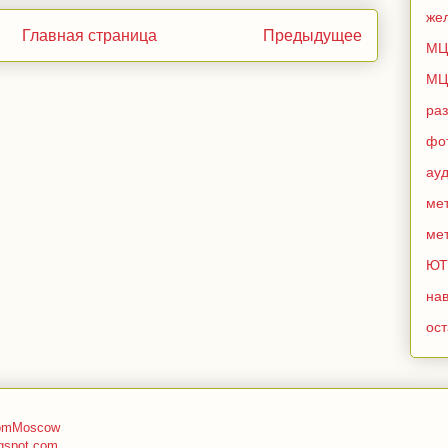
же
Главная страница
Предыдущее
МЦ
МЦ
ра
фо
ау
мет
мет
ЮТ
нав
ос
romMoscow
gspot.com