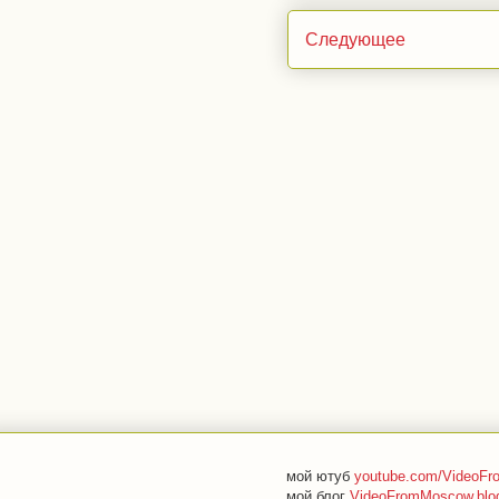
Следующее
мой ютуб
youtube.com/VideoF
мой блог
VideoFromMoscow.blo