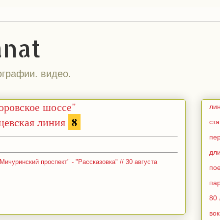
anat
ографии. видео.
оровское шоссе"
ли
8
цевская линия
ст
пе
дл
ичуринский проспект" - "Рассказовка" // 30 августа
по
па
80 
во