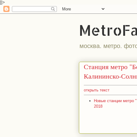
]]>
MetroF
москва. метро. фот
Станция метро "Б
Калининско-Солн
открыть текст
Новые станции метро "М
2018