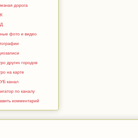
лезная дорога
К
Д
зные фото и видео
тографии
диозаписи
ро других городов
ро на карте
УБ канал
игатор по каналу
тавить комментарий