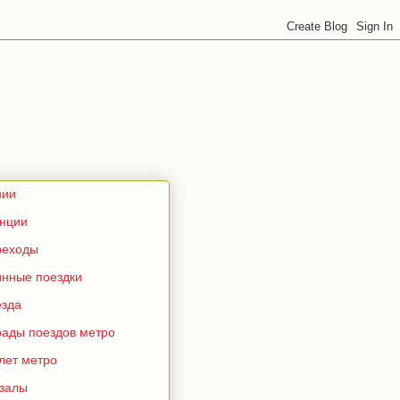
нии
анции
реходы
инные поездки
езда
рады поездов метро
лет метро
кзалы