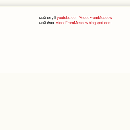
мой ютуб
youtube.com/VideoFromMoscow
мой блог
VideoFromMoscow.blogspot.com